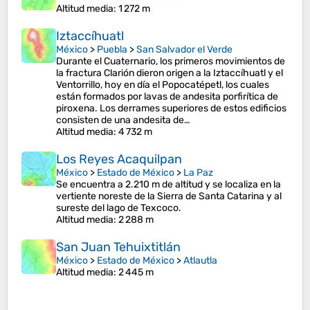
Altitud media
: 1 272 m
Iztaccíhuatl
México
>
Puebla
>
San Salvador el Verde
Durante el Cuaternario, los primeros movimientos de
la fractura Clarión dieron origen a la Iztaccíhuatl y el
Ventorrillo, hoy en día el Popocatépetl, los cuales
están formados por lavas de andesita porfirítica de
piroxena. Los derrames superiores de estos edificios
consisten de una andesita de…
Altitud media
: 4 732 m
Los Reyes Acaquilpan
México
>
Estado de México
>
La Paz
Se encuentra a 2.210 m de altitud y se localiza en la
vertiente noreste de la Sierra de Santa Catarina y al
sureste del lago de Texcoco.
Altitud media
: 2 288 m
San Juan Tehuixtitlán
México
>
Estado de México
>
Atlautla
Altitud media
: 2 445 m