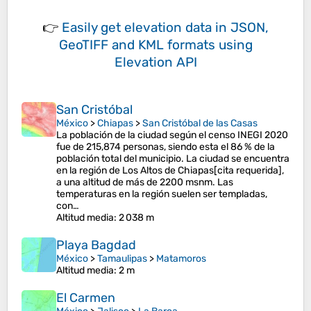
👉
Easily
get elevation data in JSON,
GeoTIFF and KML formats
using
Elevation API
San Cristóbal
México
>
Chiapas
>
San Cristóbal de las Casas
La población de la ciudad según el censo INEGI 2020
fue de 215,874 personas, siendo esta el 86 % de la
población total del municipio. La ciudad se encuentra
en la región de Los Altos de Chiapas[cita requerida],
a una altitud de más de 2200 msnm. Las
temperaturas en la región suelen ser templadas,
con…
Altitud media
: 2 038 m
Playa Bagdad
México
>
Tamaulipas
>
Matamoros
Altitud media
: 2 m
El Carmen