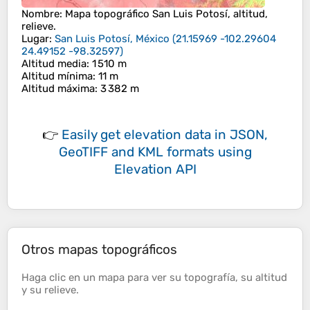
Nombre
: Mapa topográfico
San Luis Potosí
, altitud,
relieve.
Lugar
:
San Luis Potosí, México
(
21.15969 -102.29604
24.49152 -98.32597
)
Altitud media
: 1 510 m
Altitud mínima
: 11 m
Altitud máxima
: 3 382 m
👉
Easily
get elevation data in JSON,
GeoTIFF and KML formats
using
Elevation API
Otros mapas topográficos
Haga clic en un
mapa
para ver su
topografía
, su
altitud
y su
relieve
.