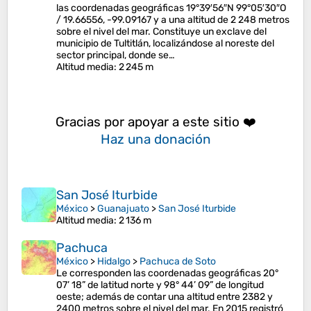
las coordenadas geográficas 19°39′56″N 99°05′30″O
/ 19.66556, -99.09167 y a una altitud de 2 248 metros
sobre el nivel del mar. Constituye un exclave del
municipio de Tultitlán, localizándose al noreste del
sector principal, donde se…
Altitud media
: 2 245 m
Gracias por apoyar a este sitio ❤️
Haz una donación
San José Iturbide
México
>
Guanajuato
>
San José Iturbide
Altitud media
: 2 136 m
Pachuca
México
>
Hidalgo
>
Pachuca de Soto
Le corresponden las coordenadas geográficas 20°
07’ 18” de latitud norte y 98° 44’ 09” de longitud
oeste; además de contar una altitud entre 2382 y
2400 metros sobre el nivel del mar.​ En 2015 registró