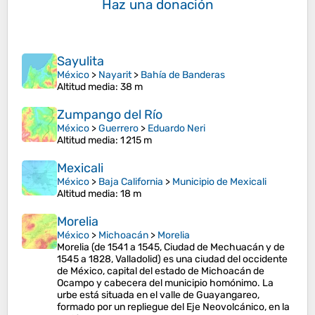
Haz una donación
Sayulita
México
>
Nayarit
>
Bahía de Banderas
Altitud media
: 38 m
Zumpango del Río
México
>
Guerrero
>
Eduardo Neri
Altitud media
: 1 215 m
Mexicali
México
>
Baja California
>
Municipio de Mexicali
Altitud media
: 18 m
Morelia
México
>
Michoacán
>
Morelia
Morelia (de 1541 a 1545, Ciudad de Mechuacán y de
1545 a 1828, Valladolid) es una ciudad del occidente
de México, capital del estado de Michoacán de
Ocampo y cabecera del municipio homónimo. La
urbe está situada en el valle de Guayangareo,
formado por un repliegue del Eje Neovolcánico, en la