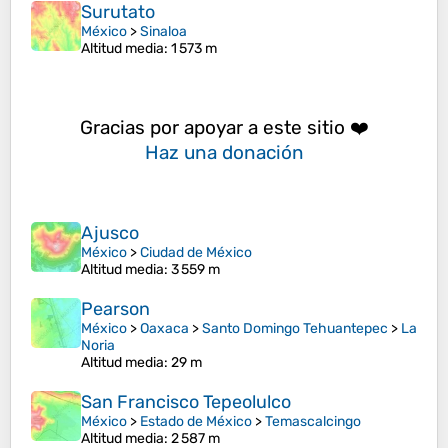
Surutato
México
>
Sinaloa
Altitud media
: 1 573 m
Gracias por apoyar a este sitio ❤️
Haz una donación
Ajusco
México
>
Ciudad de México
Altitud media
: 3 559 m
Pearson
México
>
Oaxaca
>
Santo Domingo Tehuantepec
>
La
Noria
Altitud media
: 29 m
San Francisco Tepeolulco
México
>
Estado de México
>
Temascalcingo
Altitud media
: 2 587 m