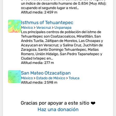
un índice de desarrollo humano de 0.834 (Muy Alto);
ocupando el segundo lugar a nivel…
Altitud media
: 2 459 m
Isthmus of Tehuantepec
México
>
Veracruz
>
Uxpanapa
Los principales centros de población del istmo de
Tehuantepec son Coatzacoalcos, Minatitlán, San
Andrés Tuxtla, Jáltipan de Morelos, Las Choapas y
Acayucan en Veracruz; y Salina Cruz, Juchitán de
Zaragoza, Santo Domingo Tehuantepec, Matías
Romero, Unión Hidalgo, San Pedro Tapanatepec y
Ciudad Ixtepec en…
Altitud media
: 277 m
San Mateo Otzacatipan
México
>
Estado de México
>
Toluca
Altitud media
: 2 598 m
Gracias por apoyar a este sitio ❤️
Haz una donación