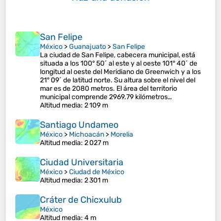
San Felipe
México
>
Guanajuato
>
San Felipe
La ciudad de San Felipe, cabecera municipal, está
situada a los 100° 50´ al este y al oeste 101° 40´ de
longitud al oeste del Meridiano de Greenwich y a los
21° 09´ de latitud norte. Su altura sobre el nivel del
mar es de 2080 metros. El área del territorio
municipal comprende 2969.79 kilómetros…
Altitud media
: 2 109 m
Santiago Undameo
México
>
Michoacán
>
Morelia
Altitud media
: 2 027 m
Ciudad Universitaria
México
>
Ciudad de México
Altitud media
: 2 301 m
Cráter de Chicxulub
México
Altitud media
: 4 m