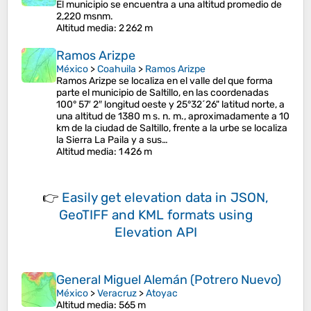
El municipio se encuentra a una altitud promedio de
2,220 msnm.​
Altitud media
: 2 262 m
Ramos Arizpe
México
>
Coahuila
>
Ramos Arizpe
Ramos Arizpe se localiza en el valle del que forma
parte el municipio de Saltillo, en las coordenadas
100° 57′ 2″ longitud oeste y 25°32´26" latitud norte, a
una altitud de 1380 m s. n. m., aproximadamente a 10
km de la ciudad de Saltillo, frente a la urbe se localiza
la Sierra La Paila y a sus…
Altitud media
: 1 426 m
👉
Easily
get elevation data in JSON,
GeoTIFF and KML formats
using
Elevation API
General Miguel Alemán (Potrero Nuevo)
México
>
Veracruz
>
Atoyac
Altitud media
: 565 m