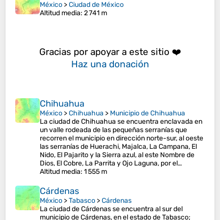
México
>
Ciudad de México
Altitud media
: 2 741 m
Gracias por apoyar a este sitio ❤️
Haz una donación
Chihuahua
México
>
Chihuahua
>
Municipio de Chihuahua
La ciudad de Chihuahua se encuentra enclavada en
un valle rodeada de las pequeñas serranías que
recorren el municipio en dirección norte-sur, al oeste
las serranías de Huerachi, Majalca, La Campana, El
Nido, El Pajarito y la Sierra azul, al este Nombre de
Dios, El Cobre, La Parrita y Ojo Laguna, por el…
Altitud media
: 1 555 m
Cárdenas
México
>
Tabasco
>
Cárdenas
La ciudad de Cárdenas se encuentra al sur del
municipio de Cárdenas, en el estado de Tabasco;