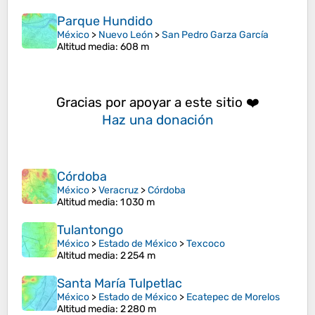
Parque Hundido
México
>
Nuevo León
>
San Pedro Garza García
Altitud media
: 608 m
Gracias por apoyar a este sitio ❤️
Haz una donación
Córdoba
México
>
Veracruz
>
Córdoba
Altitud media
: 1 030 m
Tulantongo
México
>
Estado de México
>
Texcoco
Altitud media
: 2 254 m
Santa María Tulpetlac
México
>
Estado de México
>
Ecatepec de Morelos
Altitud media
: 2 280 m