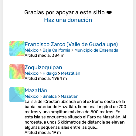
Gracias por apoyar a este sitio ❤️
Haz una donación
Francisco Zarco (Valle de Guadalupe)
México
>
Baja California
>
Municipio de Ensenada
Altitud media
: 384 m
Zoquizoquipan
México
>
Hidalgo
>
Metztitlán
Altitud media
: 1 984 m
Mazatlán
México
>
Sinaloa
>
Mazatlán
La isla del Crestón ubicada en el extremo oeste de la
bahía exterior de Mazatlán, tiene una longitud de 700
metros y una amplitud máxima de 800 metros. En
esta isla se encuentra situado el Faro de Mazatlán. Al
noroeste, a unos 3 kilómetros de distancia se elevan
algunas pequeñas islas entre las que…
Altitud media
: 19 m