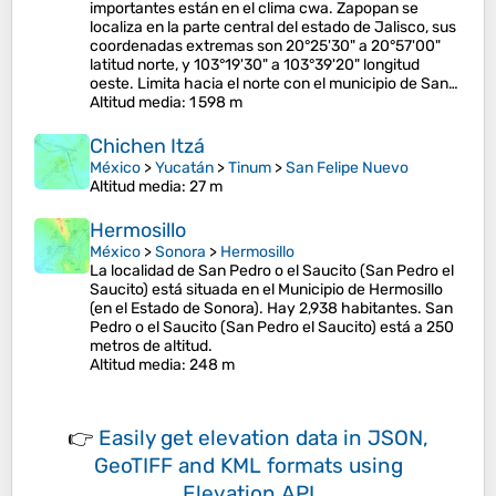
importantes están en el clima cwa. Zapopan se
localiza en la parte central del estado de Jalisco, sus
coordenadas extremas son 20°25'30" a 20°57'00"
latitud norte, y 103°19'30" a 103°39'20" longitud
oeste. Limita hacia el norte con el municipio de San…
Altitud media
: 1 598 m
Chichen Itzá
México
>
Yucatán
>
Tinum
>
San Felipe Nuevo
Altitud media
: 27 m
Hermosillo
México
>
Sonora
>
Hermosillo
La localidad de San Pedro o el Saucito (San Pedro el
Saucito) está situada en el Municipio de Hermosillo
(en el Estado de Sonora). Hay 2,938 habitantes. San
Pedro o el Saucito (San Pedro el Saucito) está a 250
metros de altitud.​
Altitud media
: 248 m
👉
Easily
get elevation data in JSON,
GeoTIFF and KML formats
using
Elevation API