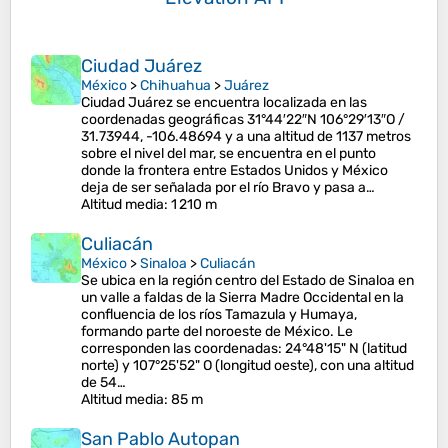
Ciudad Juárez
México
>
Chihuahua
>
Juárez
Ciudad Juárez se encuentra localizada en las
coordenadas geográficas 31°44′22″N 106°29′13″O /
31.73944, -106.48694 y a una altitud de 1137 metros
sobre el nivel del mar, se encuentra en el punto
donde la frontera entre Estados Unidos y México
deja de ser señalada por el río Bravo y pasa a…
Altitud media
: 1 210 m
Culiacán
México
>
Sinaloa
>
Culiacán
Se ubica en la región centro del Estado de Sinaloa en
un valle a faldas de la Sierra Madre Occidental en la
confluencia de los ríos Tamazula y Humaya,
formando parte del noroeste de México. Le
corresponden las coordenadas: 24°48'15" N (latitud
norte) y 107°25'52" O (longitud oeste), con una altitud
de 54…
Altitud media
: 85 m
San Pablo Autopan