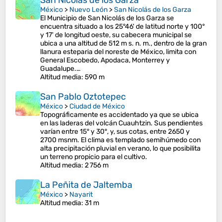
San Nicolás de los Garza
México
>
Nuevo León
>
San Nicolás de los Garza
El Municipio de San Nicolás de los Garza se
encuentra situado a los 25°46' de latitud norte y 100°
y 17' de longitud oeste, su cabecera municipal se
ubica a una altitud de 512 m s. n. m., dentro de la gran
llanura esteparia del noreste de México, limita con
General Escobedo, Apodaca, Monterrey y
Guadalupe.…
Altitud media
: 590 m
San Pablo Oztotepec
México
>
Ciudad de México
Topográficamente es accidentado ya que se ubica
en las laderas del volcán Cuauhtzin. Sus pendientes
varían entre 15° y 30°, y, sus cotas, entre 2650 y
2700 msnm. El clima es templado semihúmedo con
alta precipitación pluvial en verano, lo que posibilita
un terreno propicio para el cultivo.
Altitud media
: 2 756 m
La Peñita de Jaltemba
México
>
Nayarit
Altitud media
: 31 m