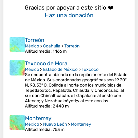
Gracias por apoyar a este sitio ❤️
Haz una donación
Torreón
México
>
Coahuila
>
Torreón
Altitud media
: 1 166 m
Texcoco de Mora
México
>
Estado de México
>
Texcoco
Se encuentra ubicado en la región oriente del Estado
de México. Sus coordenadas geográficas son 19.30°
N, 98.53° O. Colinda al norte con los municipios de
Tepetlaoxtoc, Papalotla, Chiautla, y Chiconcuac; al
sur con Chimalhuacán, e Ixtapaluca; al oeste con
Atenco; y Nezahualcóyotl;y al este con los…
Altitud media
: 2 448 m
Monterrey
México
>
Nuevo León
>
Monterrey
Altitud media
: 753 m