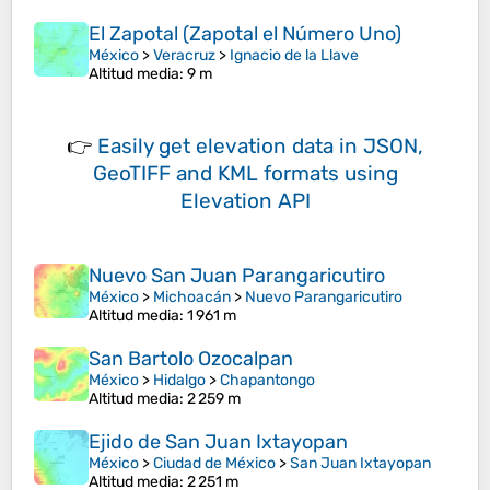
El Zapotal (Zapotal el Número Uno)
México
>
Veracruz
>
Ignacio de la Llave
Altitud media
: 9 m
👉
Easily
get elevation data in JSON,
GeoTIFF and KML formats
using
Elevation API
Nuevo San Juan Parangaricutiro
México
>
Michoacán
>
Nuevo Parangaricutiro
Altitud media
: 1 961 m
San Bartolo Ozocalpan
México
>
Hidalgo
>
Chapantongo
Altitud media
: 2 259 m
Ejido de San Juan Ixtayopan
México
>
Ciudad de México
>
San Juan Ixtayopan
Altitud media
: 2 251 m