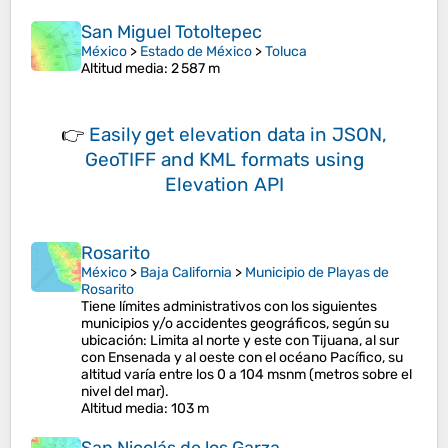
San Miguel Totoltepec
México
>
Estado de México
>
Toluca
Altitud media
: 2 587 m
👉
Easily
get elevation data in JSON,
GeoTIFF and KML formats
using
Elevation API
Rosarito
México
>
Baja California
>
Municipio de Playas de
Rosarito
Tiene límites administrativos con los siguientes
municipios y/o accidentes geográficos, según su
ubicación:​ Limita al norte y este con Tijuana, al sur
con Ensenada y al oeste con el océano Pacífico, su
altitud varía entre los 0 a 104 msnm (metros sobre el
nivel del mar).
Altitud media
: 103 m