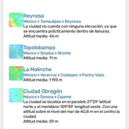
Reynosa
México
>
Tamaulipas
>
Reynosa
La ciudad no cuenta con ninguna elevación, ya que
se encuentra prácticamente dentro de llanuras.
Altitud media
: 46 m
Topolobampo
México
>
Sinaloa
>
Ahome
Altitud media
: 11 m
La Malinche
México
>
Veracruz
>
Coatepec
>
Pacho Viejo
Altitud media
: 1 193 m
Ciudad Obregón
México
>
Sonora
>
Cajeme
La ciudad se localiza en el paralelo 27°29' latitud
norte y el meridiano 109°59' longitud oeste. Con una
altitud sobre el nivel del mar de 40,8 m en el centro la
ciudad.
Altitud media
: 59 m