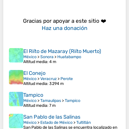
Gracias por apoyar a este sitio ❤️
Haz una donación
El Riíto de Mazaray (Riíto Muerto)
México
>
Sonora
>
Huatabampo
Altitud media
: 4 m
El Conejo
México
>
Veracruz
>
Perote
Altitud media
: 3 294 m
Tampico
México
>
Tamaulipas
>
Tampico
Altitud media
: 7 m
San Pablo de las Salinas
México
>
Estado de México
>
Tultitlán
San Pablo de las Salinas se encuentra localizado en