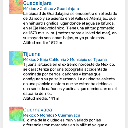
Guadalajara
México
>
Jalisco
>
Guadalajara
La ciudad de Guadalajara se encuentra en el estado
de Jalisco y se asienta en el Valle de Atemajac, que
en náhuatl significa lugar donde el agua se bifurca,
en el Eje Neovolcánico. Tiene una altitud promedio
de 1570 m s. n. m. (metros sobre el nivel del mar), en
su mayoría son lomas bajas, cuyo punto más…
Altitud media
: 1 572 m
Tijuana
México
>
Baja California
>
Municipio de Tijuana
Tijuana, situada en el extremo noroeste de México,
se caracteriza por una topografía accidentada
dominada por cerros, cañones y lomas que
configuran su paisaje urbano. La ciudad se asienta
en una planicie costera que se estrecha debido a
una serie de cañones y colinas que comienzan en el
estuario del río…
Altitud media
: 141 m
Cuernavaca
México
>
Morelos
>
Cuernavaca
El clima de la ciudad es muy variado por las
diferencias tan marcadas en la altitud ya que el