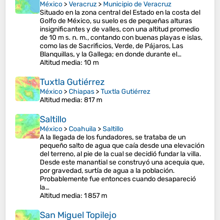
México
>
Veracruz
>
Municipio de Veracruz
Situado en la zona central del Estado en la costa del
Golfo de México, su suelo es de pequeñas alturas
insignificantes y de valles, con una altitud promedio
de 10 m s. n. m., contando con buenas playas e islas,
como las de Sacrificios, Verde, de Pájaros, Las
Blanquillas, y la Gallega; en donde durante el…
Altitud media
: 10 m
Tuxtla Gutiérrez
México
>
Chiapas
>
Tuxtla Gutiérrez
Altitud media
: 817 m
Saltillo
México
>
Coahuila
>
Saltillo
A la llegada de los fundadores, se trataba de un
pequeño salto de agua que caía desde una elevación
del terreno, al pie de la cual se decidió fundar la villa.
Desde este manantial se construyó una acequia que,
por gravedad, surtía de agua a la población.
Probablemente fue entonces cuando desapareció
la…
Altitud media
: 1 857 m
San Miguel Topilejo