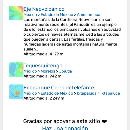
Eje Neovolcánico
México
>
Estado de México
>
Amecameca
Las montañas de la Cordillera Neovolcánica son
relativamente recientes (el Paricutín es un ejemplo
de ello) estando los principales volcanes en actividad
o cubiertos de nieves eternas merced a las altitudes
que pueden alcanzar. Las fértiles, frescas y
húmedas laderas de estas montañas naturalmente
suelen…
Altitud media
: 4 179 m
Tequesquitengo
México
>
Morelos
>
Jojutla
Altitud media
: 942 m
Ecoparque Cerro del elefante
México
>
Estado de México
>
Ixtapaluca
>
Ixtapaluca
Altitud media
: 2 249 m
Gracias por apoyar a este sitio ❤️
Haz una donación