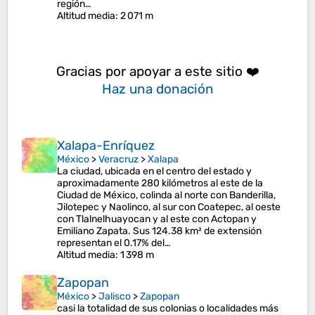
región…
Altitud media
: 2 071 m
Gracias por apoyar a este sitio ❤️
Haz una donación
Xalapa-Enríquez
México
>
Veracruz
>
Xalapa
La ciudad, ubicada en el centro del estado y
aproximadamente 280 kilómetros al este de la
Ciudad de México, colinda al norte con Banderilla,
Jilotepec y Naolinco, al sur con Coatepec, al oeste
con Tlalnelhuayocan y al este con Actopan y
Emiliano Zapata. Sus 124.38 km² de extensión
representan el 0.17% del…
Altitud media
: 1 398 m
Zapopan
México
>
Jalisco
>
Zapopan
casi la totalidad de sus colonias o localidades más