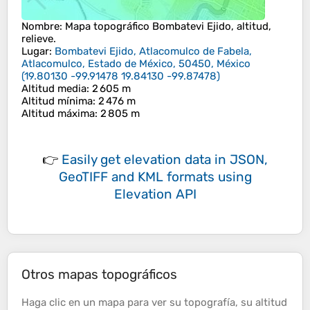
Nombre
: Mapa topográfico
Bombatevi Ejido
, altitud,
relieve.
Lugar
:
Bombatevi Ejido, Atlacomulco de Fabela,
Atlacomulco, Estado de México, 50450, México
(
19.80130 -99.91478 19.84130 -99.87478
)
Altitud media
: 2 605 m
Altitud mínima
: 2 476 m
Altitud máxima
: 2 805 m
👉
Easily
get elevation data in JSON,
GeoTIFF and KML formats
using
Elevation API
Otros mapas topográficos
Haga clic en un
mapa
para ver su
topografía
, su
altitud